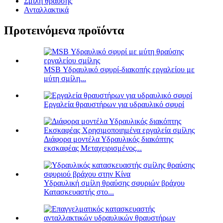
Σμίλη θραύσης
Ανταλλακτικά
Προτεινόμενα προϊόντα
MSB Υδραυλικό σφυρί-διακοπής εργαλείου με
μύτη σμίλη...
Εργαλεία θραυστήρων για υδραυλικό σφυρί
Διάφορα μοντέλα Υδραυλικός διακόπτης
εκσκαφέας Μεταχειρισμένος...
Υδραυλική σμίλη θραύσης σφυριών βράχου
Κατασκευαστής στο...