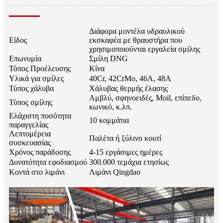
Διάφορα μοντέλα υδραυλικού
Είδος
εκσκαφέα με θραυστήρα που
χρησιμοποιούνται εργαλεία σμίλης
Επωνυμία
Σμίλη DNG
Τόπος Προέλευσης
Κίνα
Υλικά για σμίλες
40Cr, 42CrMo, 46A, 48A
Τύπος χάλυβα
Χάλυβας θερμής έλασης
Αμβλύ, σφηνοειδές, Moil, επίπεδο,
Τύπος σμίλης
κωνικό, κ.λπ.
Ελάχιστη ποσότητα
10 κομμάτια
παραγγελίας
Λεπτομέρεια
Παλέτα ή ξύλινο κουτί
συσκευασίας
Χρόνος παράδοσης
4-15 εργάσιμες ημέρες
Δυνατότητα εφοδιασμού
300.000 τεμάχια ετησίως
Κοντά στο λιμάνι
Λιμάνι Qingdao