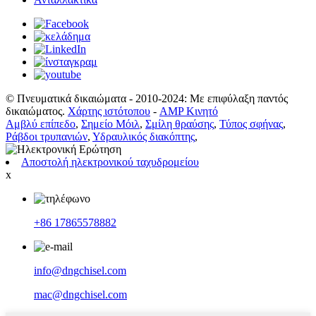
© Πνευματικά δικαιώματα - 2010-2024: Με επιφύλαξη παντός
δικαιώματος.
Χάρτης ιστότοπου
-
AMP Κινητό
Αμβλύ επίπεδο
,
Σημείο Μόιλ
,
Σμίλη θραύσης
,
Τύπος σφήνας
,
Ράβδοι τρυπανιών
,
Υδραυλικός διακόπτης
,
Αποστολή ηλεκτρονικού ταχυδρομείου
x
+86 17865578882
info@dngchisel.com
mac@dngchisel.com