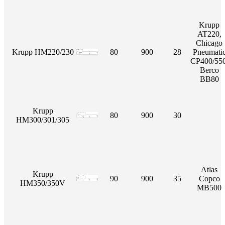
Krupp
AT220,
Chicago
Krupp HM220/230
80
900
28
Pneumati
CP400/550
Berco
BB80
Krupp
80
900
30
HM300/301/305
Atlas
Krupp
90
900
35
Copco
HM350/350V
MB500