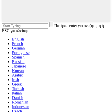
Πατήστε enter για αναζήτηση ή
ESC για κλείσιμο
English
French
German
Portuguese
Spanish
Russian
Japanese
Korean
Arabic
Irish
Greek
Turkish
Italian
Danish
Romanian
Indonesian
Czech