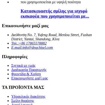
Κατασκευαστής σμίλης για ισχυρό
εκσκαφέα που χρησιμοποιείται με...
Επικοινωνήστε μαζί μας
Διεύθυνση:
Νο. 7, Yufeng Road, Menlou Street, Fushan
District, Yantai, Shandong, Κίνα
Τηλ.:
+86 17865578882
E-mail:
info@dngchisel.com
Πληροφορίες
Σχετικά με εμάς
Διαδικασία Παραγωγής
Φροντίδα & Χρήση
Επικοινωνήστε μαζί μας
ΤΑ ΠΡΟΪΟΝΤΑ ΜΑΣ
Υδραυλικός διακόπτης
Σμίλη θραύσης
Ανταλλακτικά